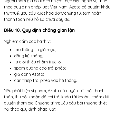
Người tham gia có trách nhiệm thực hiện nghĩa vụ thuế
theo quy định pháp luật Việt Nam. Azota có quyền: khấu
trừ thuế; yêu cầu xuất hóa đơn/chứng từ; tạm hoãn
thanh toán nếu hồ sơ chưa đầy đủ.
Điều 10. Quy định chống gian lận
Nghiêm cấm các hành vi:
tạo thông tin giả mạo;
đăng ký khống;
tự giới thiệu nhằm trục lợi;
spam quảng cáo trái phép;
giả danh Azota;
can thiệp trái phép vào hệ thống.
Nếu phát hiện vi phạm, Azota có quyền: từ chối thanh
toán; thu hồi khoản đã chi trả; khóa tài khoản; chấm dứt
quyền tham gia Chương trình; yêu cầu bồi thường thiệt
hại theo quy định pháp luật.