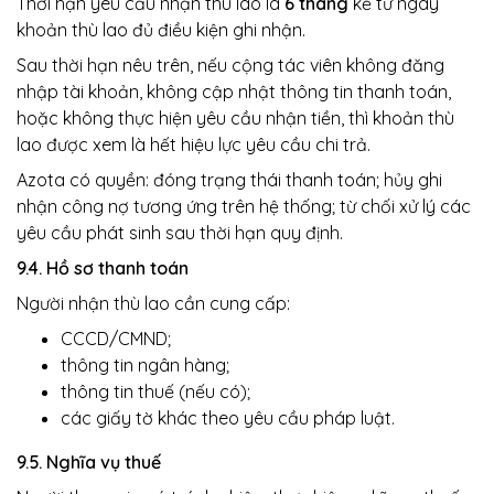
Thời hạn yêu cầu nhận thù lao là
6 tháng
kể từ ngày
khoản thù lao đủ điều kiện ghi nhận.
Sau thời hạn nêu trên, nếu cộng tác viên không đăng
nhập tài khoản, không cập nhật thông tin thanh toán,
hoặc không thực hiện yêu cầu nhận tiền, thì khoản thù
lao được xem là hết hiệu lực yêu cầu chi trả.
Azota có quyền: đóng trạng thái thanh toán; hủy ghi
nhận công nợ tương ứng trên hệ thống; từ chối xử lý các
yêu cầu phát sinh sau thời hạn quy định.
9.4. Hồ sơ thanh toán
Người nhận thù lao cần cung cấp:
CCCD/CMND;
thông tin ngân hàng;
thông tin thuế (nếu có);
các giấy tờ khác theo yêu cầu pháp luật.
9.5. Nghĩa vụ thuế