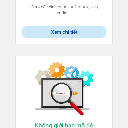
Hỗ trợ các định dạng .pdf, .docx, .xlsx,
audio,...
Xem chi tiết
Không giới hạn mã đề