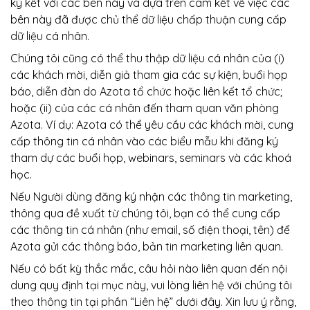
ký kết với các bên này và dựa trên cam kết về việc các
bên này đã được chủ thể dữ liệu chấp thuận cung cấp
dữ liệu cá nhân.
Chúng tôi cũng có thể thu thập dữ liệu cá nhân của (i)
các khách mời, diễn giả tham gia các sự kiện, buổi họp
báo, diễn đàn do Azota tổ chức hoặc liên kết tổ chức;
hoặc (ii) của các cá nhân đến tham quan văn phòng
Azota. Ví dụ: Azota có thể yêu cầu các khách mời, cung
cấp thông tin cá nhân vào các biểu mẫu khi đăng ký
tham dự các buổi họp, webinars, seminars và các khoá
học.
Nếu Người dùng đăng ký nhận các thông tin marketing,
thông qua đề xuất từ chúng tôi, bạn có thể cung cấp
các thông tin cá nhân (như email, số điện thoại, tên) để
Azota gửi các thông báo, bản tin marketing liên quan.
Nếu có bất kỳ thắc mắc, câu hỏi nào liên quan đến nội
dung quy định tại mục này, vui lòng liên hệ với chúng tôi
theo thông tin tại phần “Liên hệ” dưới đây. Xin lưu ý rằng,