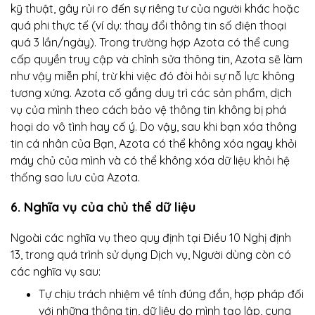
kỹ thuật, gây rủi ro đến sự riêng tư của người khác hoặc
quá phi thực tế (ví dụ: thay đổi thông tin số điện thoại
quá 3 lần/ngày). Trong trường hợp Azota có thể cung
cấp quyền truy cập và chỉnh sửa thông tin, Azota sẽ làm
như vậy miễn phí, trừ khi việc đó đòi hỏi sự nỗ lực không
tương xứng. Azota cố gắng duy trì các sản phẩm, dịch
vụ của mình theo cách bảo vệ thông tin không bị phá
hoại do vô tình hay cố ý. Do vậy, sau khi bạn xóa thông
tin cá nhân của Bạn, Azota có thể không xóa ngay khỏi
máy chủ của mình và có thể không xóa dữ liệu khỏi hệ
thống sao lưu của Azota.
6. Nghĩa vụ của chủ thể dữ liệu
Ngoài các nghĩa vụ theo quy định tại Điều 10 Nghị định
13, trong quá trình sử dụng Dịch vụ, Người dùng còn có
các nghĩa vụ sau:
Tự chịu trách nhiệm về tính đúng đắn, hợp pháp đối
với những thông tin, dữ liệu do mình tạo lập, cung