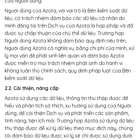
của Người dùng.
Người dùng của Azota, với vai trò là Bên kiểm soát dữ
liệu, có trách nhiệm đảm bảo các dữ liệu cá nhân do
mình đăng tải trên Dịch vụ của Azota là hợp pháp và đã
được sự chấp thuận của chủ thể dữ liệu. Trường hợp
Người dùng Azota không đảm bảo quy định nêu trên,
Người dùng Azota có nghĩa vụ, bằng chi phí của mình, xử
lý mọi vấn đề phát sinh liên quan và đảm bảo Azota
được miễn trừ mọi trách nhiệm phát sinh do hành vi
không tuân thủ chính sách, quy định pháp luật của Bên
kiểm soát dữ liệu.
2.2. Cải thiện, nâng cấp
Azota sử dụng các dữ liệu, thông tin thu thập được để
hiểu và phân tích sở thích, xu hướng sử dụng của Người
dùng, để cải thiện Dịch vụ và phát triển các sản phẩm,
tính năng, tiện ích mới. Trường hợp Azota sử dụng dữ liệu
thu thập được để xử lý dữ liệu theo mục đích này, chúng
tôi đảm bảo dữ liệu được xử lý sẽ chỉ được sử dụng dưới