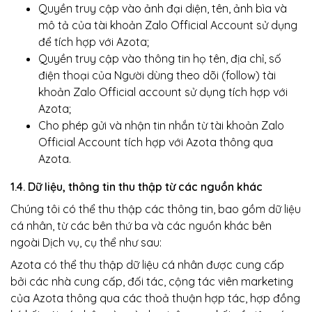
Quyền truy cập vào ảnh đại diện, tên, ảnh bìa và
mô tả của tài khoản Zalo Official Account sử dụng
để tích hợp với Azota;
Quyền truy cập vào thông tin họ tên, địa chỉ, số
điện thoại của Người dùng theo dõi (follow) tài
khoản Zalo Official account sử dụng tích hợp với
Azota;
Cho phép gửi và nhận tin nhắn từ tài khoản Zalo
Official Account tích hợp với Azota thông qua
Azota.
1.4. Dữ liệu, thông tin thu thập từ các nguồn khác
Chúng tôi có thể thu thập các thông tin, bao gồm dữ liệu
cá nhân, từ các bên thứ ba và các nguồn khác bên
ngoài Dịch vụ, cụ thể như sau:
Azota có thể thu thập dữ liệu cá nhân được cung cấp
bởi các nhà cung cấp, đối tác, cộng tác viên marketing
của Azota thông qua các thoả thuận hợp tác, hợp đồng