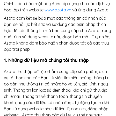
Chính sách bảo mật này được áp dụng cho các dịch vụ
học tập trên website
www.azota.vn
và ứng dụng Azota.
Azota cam kết sẽ bảo mật các thông tin cá nhân của
bạn, sẽ nỗ lực hết sức và sử dụng các biện pháp thích
hợp để các thông tin mà bạn cung cấp cho Azota trong
quá trình sử dụng website này được bảo mật. Tuy nhiên,
Azota không đảm bảo ngăn chặn được tất cả các truy
cập trái phép.
1. Những dữ liệu mà chúng tôi thu thập
Azota thu thập dữ liệu nhằm cung cấp sản phẩm, dịch
vụ tốt hơn cho các Bạn, từ việc tìm hiểu những thông tin
cơ bản như thông tin cá nhân: họ và tên, giới tính, ngày
sinh; Thông tin liên lạc: số điện thoại, địa chỉ gửi thư, địa
chỉ email; Thông tin về thanh toán: thông tin chuyển
khoản; hay các dữ liệu cá nhân được tự động tạo ra khi
Bạn sử dụng website như: dữ liệu IP, cookies, đăng nhập
website… Azota thu thập các dữ liệu cụ thể như sau: