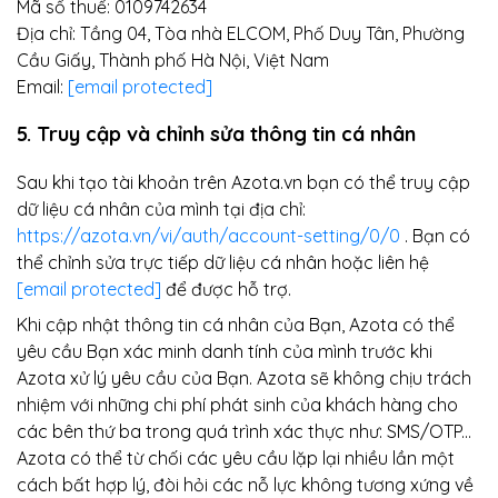
Mã số thuế: 0109742634
Địa chỉ: Tầng 04, Tòa nhà ELCOM, Phố Duy Tân, Phường
Cầu Giấy, Thành phố Hà Nội, Việt Nam
Email:
[email protected]
5. Truy cập và chỉnh sửa thông tin cá nhân
Sau khi tạo tài khoản trên Azota.vn bạn có thể truy cập
dữ liệu cá nhân của mình tại địa chỉ:
https://azota.vn/vi/auth/account-setting/0/0
. Bạn có
thể chỉnh sửa trực tiếp dữ liệu cá nhân hoặc liên hệ
[email protected]
để được hỗ trợ.
Khi cập nhật thông tin cá nhân của Bạn, Azota có thể
yêu cầu Bạn xác minh danh tính của mình trước khi
Azota xử lý yêu cầu của Bạn. Azota sẽ không chịu trách
nhiệm với những chi phí phát sinh của khách hàng cho
các bên thứ ba trong quá trình xác thực như: SMS/OTP...
Azota có thể từ chối các yêu cầu lặp lại nhiều lần một
cách bất hợp lý, đòi hỏi các nỗ lực không tương xứng về