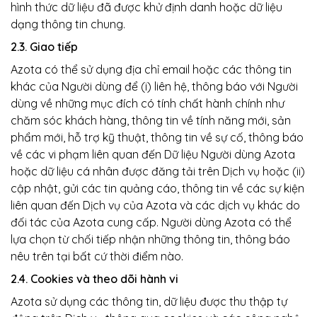
hình thức dữ liệu đã được khử định danh hoặc dữ liệu
dạng thông tin chung.
2.3. Giao tiếp
Azota có thể sử dụng địa chỉ email hoặc các thông tin
khác của Người dùng để (i) liên hệ, thông báo với Người
dùng về những mục đích có tính chất hành chính như
chăm sóc khách hàng, thông tin về tính năng mới, sản
phẩm mới, hỗ trợ kỹ thuật, thông tin về sự cố, thông báo
về các vi phạm liên quan đến Dữ liệu Người dùng Azota
hoặc dữ liệu cá nhân được đăng tải trên Dịch vụ hoặc (ii)
cập nhật, gửi các tin quảng cáo, thông tin về các sự kiện
liên quan đến Dịch vụ của Azota và các dịch vụ khác do
đối tác của Azota cung cấp. Người dùng Azota có thể
lựa chọn từ chối tiếp nhận những thông tin, thông báo
nêu trên tại bất cứ thời điểm nào.
2.4. Cookies và theo dõi hành vi
Azota sử dụng các thông tin, dữ liệu được thu thập tự