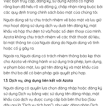
Việc bạn truy cập, đăng ký, sử dụng Azota có nghĩa
rằng bạn đã hiểu rõ và đồng ý, chấp nhận ràng buộc bởi
các quy định trong chính sách bảo mật của chúng tôi.
Người dùng sẽ tự chịu trách nhiệm về bảo mật và lưu giữ
mọi hoạt động sử dụng dịch vụ dưới tên đăng ký, mật
khẩu và hộp thư điện tử và/hoặc số điện thoại của mình.
Azota không chịu trách nhiệm về các thất thoát dữ liệu,
bí mật thông tin của Người dùng do Người dùng vô tình
hoặc cố ý gây ra.
Ngoài ra, Người dùng có trách nhiệm thông báo kịp thời
cho Azota về những hành vi sử dụng trái phép, lạm dụng,
vi phạm bảo mật, lưu giữ tên đăng ký và mật khẩu của
bên thứ ba để có biện pháp giải quyết phù hợp.
1.3. Dịch vụ, ứng dụng liên kết với Azota
Người dùng có quyền lựa chọn đăng nhập hoặc đăng ký
sử dụng Dịch vụ bằng việc sử dụng tên đăng nhập, mật
khẩu của dịch vụ được cung cấp bởi bên thứ ba (Sau
đây gọi là “Dịch vụ tích hợp”), như việc đăng nhập Dịch