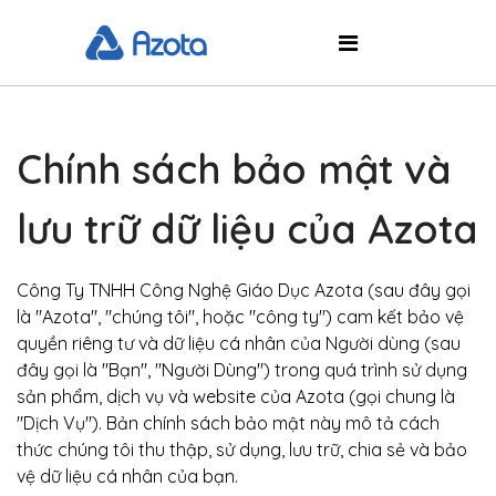
Chính sách bảo mật và
lưu trữ dữ liệu của Azota
Công Ty TNHH Công Nghệ Giáo Dục Azota (sau đây gọi
là "Azota", "chúng tôi", hoặc "công ty") cam kết bảo vệ
quyền riêng tư và dữ liệu cá nhân của Người dùng (sau
đây gọi là "Bạn", "Người Dùng") trong quá trình sử dụng
sản phẩm, dịch vụ và website của Azota (gọi chung là
"Dịch Vụ"). Bản chính sách bảo mật này mô tả cách
thức chúng tôi thu thập, sử dụng, lưu trữ, chia sẻ và bảo
vệ dữ liệu cá nhân của bạn.