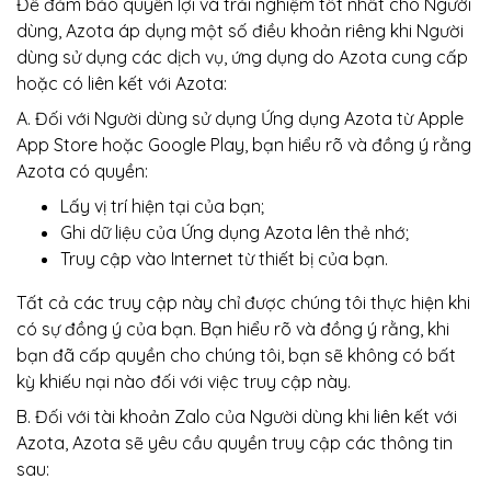
Để đảm bảo quyền lợi và trải nghiệm tốt nhất cho Người
dùng, Azota áp dụng một số điều khoản riêng khi Người
dùng sử dụng các dịch vụ, ứng dụng do Azota cung cấp
hoặc có liên kết với Azota:
A. Đối với Người dùng sử dụng Ứng dụng Azota từ Apple
App Store hoặc Google Play, bạn hiểu rõ và đồng ý rằng
Azota có quyền:
Lấy vị trí hiện tại của bạn;
Ghi dữ liệu của Ứng dụng Azota lên thẻ nhớ;
Truy cập vào Internet từ thiết bị của bạn.
Tất cả các truy cập này chỉ được chúng tôi thực hiện khi
có sự đồng ý của bạn. Bạn hiểu rõ và đồng ý rằng, khi
bạn đã cấp quyền cho chúng tôi, bạn sẽ không có bất
kỳ khiếu nại nào đối với việc truy cập này.
B. Đối với tài khoản Zalo của Người dùng khi liên kết với
Azota, Azota sẽ yêu cầu quyền truy cập các thông tin
sau: