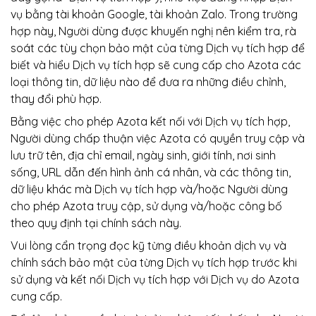
vụ bằng tài khoản Google, tài khoản Zalo. Trong trường
hợp này, Người dùng được khuyến nghị nên kiểm tra, rà
soát các tùy chọn bảo mật của từng Dịch vụ tích hợp để
biết và hiểu Dịch vụ tích hợp sẽ cung cấp cho Azota các
loại thông tin, dữ liệu nào để đưa ra những điều chỉnh,
thay đổi phù hợp.
Bằng việc cho phép Azota kết nối với Dịch vụ tích hợp,
Người dùng chấp thuận việc Azota có quyền truy cập và
lưu trữ tên, địa chỉ email, ngày sinh, giới tính, nơi sinh
sống, URL dẫn đến hình ảnh cá nhân, và các thông tin,
dữ liệu khác mà Dịch vụ tích hợp và/hoặc Người dùng
cho phép Azota truy cập, sử dụng và/hoặc công bố
theo quy định tại chính sách này.
Vui lòng cẩn trọng đọc kỹ từng điều khoản dịch vụ và
chính sách bảo mật của từng Dịch vụ tích hợp trước khi
sử dụng và kết nối Dịch vụ tích hợp với Dịch vụ do Azota
cung cấp.