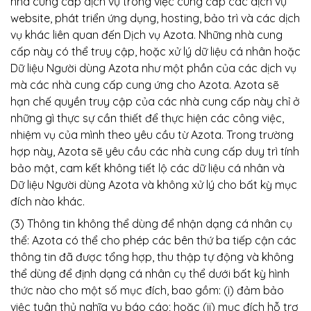
nhà cung cấp dịch vụ trong việc cung cấp các dịch vụ
website, phát triển ứng dụng, hosting, bảo trì và các dịch
vụ khác liên quan đến Dịch vụ Azota. Những nhà cung
cấp này có thể truy cập, hoặc xử lý dữ liệu cá nhân hoặc
Dữ liệu Người dùng Azota như một phần của các dịch vụ
mà các nhà cung cấp cung ứng cho Azota. Azota sẽ
hạn chế quyền truy cập của các nhà cung cấp này chỉ ở
những gì thực sự cần thiết để thực hiện các công việc,
nhiệm vụ của mình theo yêu cầu từ Azota. Trong trường
hợp này, Azota sẽ yêu cầu các nhà cung cấp duy trì tính
bảo mật, cam kết không tiết lộ các dữ liệu cá nhân và
Dữ liệu Người dùng Azota và không xử lý cho bất kỳ mục
đích nào khác.
(3) Thông tin không thể dùng để nhận dạng cá nhân cụ
thể: Azota có thể cho phép các bên thứ ba tiếp cận các
thông tin đã được tổng hợp, thu thập tự động và không
thể dùng để định dạng cá nhân cụ thể dưới bất kỳ hình
thức nào cho một số mục đích, bao gồm: (i) đảm bảo
việc tuân thủ nghĩa vụ báo cáo; hoặc (ii) mục đích hỗ trợ