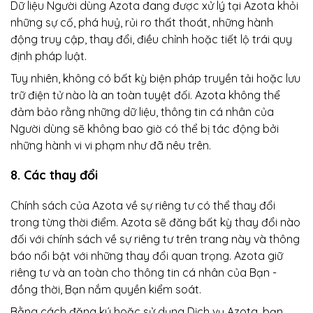
Dữ liệu Người dùng Azota đang được xử lý tại Azota khỏi
những sự cố, phá huỷ, rủi ro thất thoát, những hành
động truy cập, thay đổi, điều chỉnh hoặc tiết lộ trái quy
định pháp luật.
Tuy nhiên, không có bất kỳ biện pháp truyền tải hoặc lưu
trữ điện tử nào là an toàn tuyệt đối. Azota không thể
đảm bảo rằng những dữ liệu, thông tin cá nhân của
Người dùng sẽ không bao giờ có thể bị tác động bởi
những hành vi vi phạm như đã nêu trên.
8. Các thay đổi
Chính sách của Azota về sự riêng tư có thể thay đổi
trong từng thời điểm. Azota sẽ đăng bất kỳ thay đổi nào
đối với chính sách về sự riêng tư trên trang này và thông
báo nổi bật với những thay đổi quan trọng. Azota giữ
riêng tư và an toàn cho thông tin cá nhân của Bạn -
đồng thời, Bạn nắm quyền kiểm soát.
Bằng cách đăng ký hoặc sử dụng Dịch vụ Azota, bạn