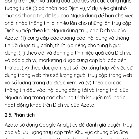
động trên Dịch vụ thông qua cookies và các công nghệ
tương tự để (i) cá nhân hoá Dịch vụ, ví dụ: việc ghi nhớ
một số thông tin, dữ liệu của Người dùng để hạn chế việc
phải nhập thông tin lại nhiều lần cho những lần truy cập
Dịch vụ tiếp theo khi Người dùng truy cập Dịch vụ của
Azota, (ii) cung cấp các quảng cáo, nội dung và thông
tin đã được tùy chỉnh, thiết lập riêng cho từng Người
dùng, (iii) theo dõi và đánh giá tính hiệu quả của Dịch vụ
và các dịch vụ marketing được cung cấp bởi các bên
thứ ba, (iv) theo dõi, giám sát số liệu tổng hợp về việc sử
dụng trang web như: số lượng người truy cập trang web
và số lượng trang đã được xem; và (v) theo dõi các
thông tin đầu vào, nội dung đăng tải và trạng thái của
Người dùng trong các chương trình khuyến mãi hoặc
hoạt động khác trên Dịch vụ của Azota.
2.5. Phân tích
Azota sử dụng Google Analytics để đánh giá quyền truy
cập và lưu lượng truy cập trên Khu vực chung của Site