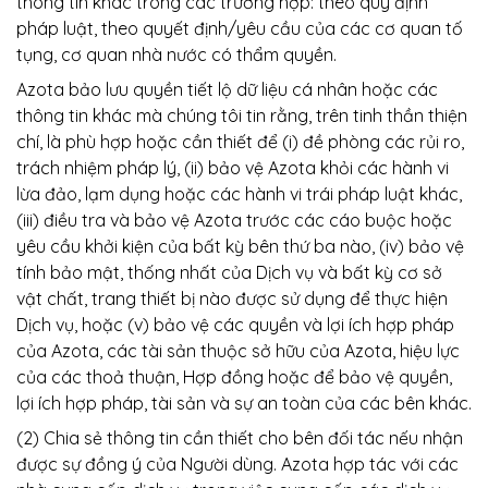
thông tin khác trong các trường hợp: theo quy định
pháp luật, theo quyết định/yêu cầu của các cơ quan tố
tụng, cơ quan nhà nước có thẩm quyền.
Azota bảo lưu quyền tiết lộ dữ liệu cá nhân hoặc các
thông tin khác mà chúng tôi tin rằng, trên tinh thần thiện
chí, là phù hợp hoặc cần thiết để (i) đề phòng các rủi ro,
trách nhiệm pháp lý, (ii) bảo vệ Azota khỏi các hành vi
lừa đảo, lạm dụng hoặc các hành vi trái pháp luật khác,
(iii) điều tra và bảo vệ Azota trước các cáo buộc hoặc
yêu cầu khởi kiện của bất kỳ bên thứ ba nào, (iv) bảo vệ
tính bảo mật, thống nhất của Dịch vụ và bất kỳ cơ sở
vật chất, trang thiết bị nào được sử dụng để thực hiện
Dịch vụ, hoặc (v) bảo vệ các quyền và lợi ích hợp pháp
của Azota, các tài sản thuộc sở hữu của Azota, hiệu lực
của các thoả thuận, Hợp đồng hoặc để bảo vệ quyền,
lợi ích hợp pháp, tài sản và sự an toàn của các bên khác.
(2) Chia sẻ thông tin cần thiết cho bên đối tác nếu nhận
được sự đồng ý của Người dùng. Azota hợp tác với các