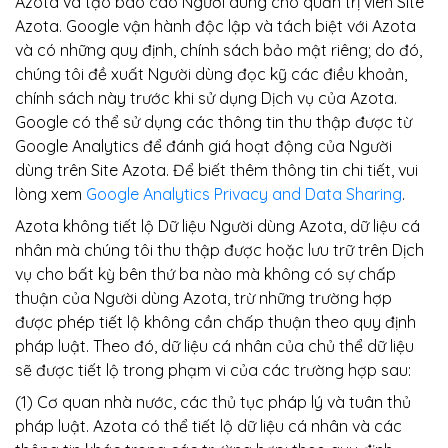
Azota và tạo báo cáo Người dùng cho quản trị viên Site
Azota. Google vận hành độc lập và tách biệt với Azota
và có những quy định, chính sách bảo mật riêng; do đó,
chúng tôi đề xuất Người dùng đọc kỹ các điều khoản,
chính sách này trước khi sử dụng Dịch vụ của Azota.
Google có thể sử dụng các thông tin thu thập được từ
Google Analytics để đánh giá hoạt động của Người
dùng trên Site Azota. Để biết thêm thông tin chi tiết, vui
lòng xem
Google Analytics Privacy and Data Sharing
.
Azota không tiết lộ Dữ liệu Người dùng Azota, dữ liệu cá
nhân mà chúng tôi thu thập được hoặc lưu trữ trên Dịch
vụ cho bất kỳ bên thứ ba nào mà không có sự chấp
thuận của Người dùng Azota, trừ những trường hợp
được phép tiết lộ không cần chấp thuận theo quy định
pháp luật. Theo đó, dữ liệu cá nhân của chủ thể dữ liệu
sẽ được tiết lộ trong phạm vi của các trường hợp sau:
(1) Cơ quan nhà nước, các thủ tục pháp lý và tuân thủ
pháp luật. Azota có thể tiết lộ dữ liệu cá nhân và các