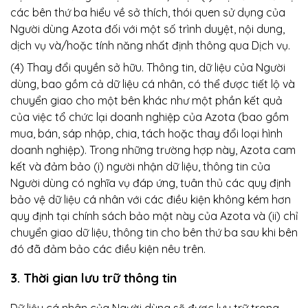
các bên thứ ba hiểu về sở thích, thói quen sử dụng của
Người dùng Azota đối với một số trình duyệt, nội dung,
dịch vụ và/hoặc tính năng nhất định thông qua Dịch vụ.
(4) Thay đổi quyền sở hữu. Thông tin, dữ liệu của Người
dùng, bao gồm cả dữ liệu cá nhân, có thể được tiết lộ và
chuyển giao cho một bên khác như một phần kết quả
của việc tổ chức lại doanh nghiệp của Azota (bao gồm
mua, bán, sáp nhập, chia, tách hoặc thay đổi loại hình
doanh nghiệp). Trong những trường hợp này, Azota cam
kết và đảm bảo (i) người nhận dữ liệu, thông tin của
Người dùng có nghĩa vụ đáp ứng, tuân thủ các quy định
bảo vệ dữ liệu cá nhân với các điều kiện không kém hơn
quy định tại chính sách bảo mật này của Azota và (ii) chỉ
chuyển giao dữ liệu, thông tin cho bên thứ ba sau khi bên
đó đã đảm bảo các điều kiện nêu trên.
3. Thời gian lưu trữ thông tin