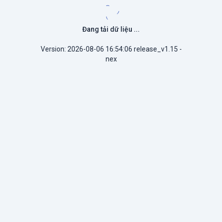
Nếu đợi lâu quá, vui lòng
bấm vào đây
để tải
lại dữ liệu
Version: 2026-08-06 16:54:06 release_v1.15 -
nex